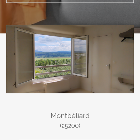
Budget
Pièces
1
2
3
4
5
Ville
Montbéliard
(25200)
Surface