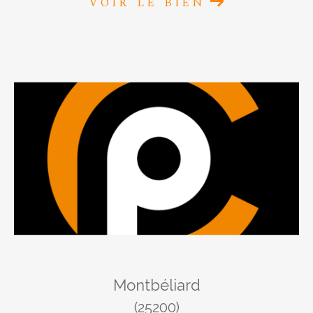
VOIR LE BIEN
Montbéliard
(25200)