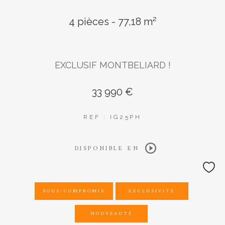
4 pièces - 77,18 m²
AFFINER LES CRITÈRES
EXCLUSIF MONTBELIARD !
Parking
Terrasse
Piscine
33 990 €
REF : IG25PH
FILTRER PAR
DISPONIBLE EN
Coups de coeur
Exclusivités
Nouveautés
SOUS-COMPROMIS
EXCLUSIVITÉ
NOUVEAUTÉ