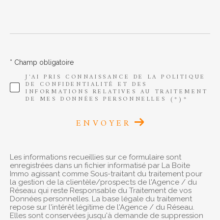
AFFINER LES CRITÈRES
* Champ obligatoire
J'AI PRIS CONNAISSANCE DE LA POLITIQUE
DE CONFIDENTIALITÉ ET DES
Parking
Terrasse
Piscine
INFORMATIONS RELATIVES AU TRAITEMENT
DE MES DONNÉES PERSONNELLES (*)*
ENVOYER
FILTRER PAR
Les informations recueillies sur ce formulaire sont
enregistrées dans un fichier informatisé par La Boite
Coups de coeur
Exclusivités
Nouveautés
Immo agissant comme Sous-traitant du traitement pour
la gestion de la clientèle/prospects de l'Agence / du
Réseau qui reste Responsable du Traitement de vos
Données personnelles. La base légale du traitement
repose sur l'intérêt légitime de l'Agence / du Réseau.
Elles sont conservées jusqu'à demande de suppression