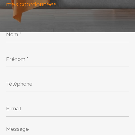
mes coordonnées
Budget
Nom
*
Pièces
Prénom
*
1
2
3
4
5
Téléphone
Ville
E-
mail
Surface
Message
*