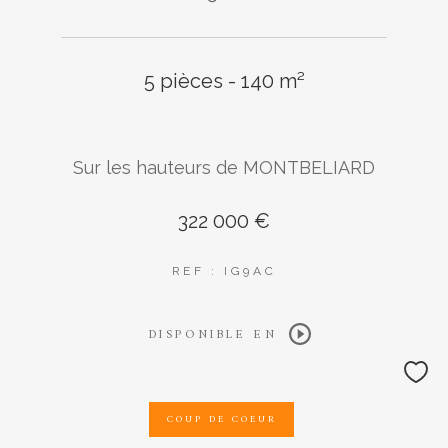
5 pièces - 140 m²
AFFINER LES CRITÈRES
Sur les hauteurs de MONTBELIARD
Parking
Terrasse
Piscine
322 000 €
FILTRER PAR
REF : IG9AC
DISPONIBLE EN
Coups de coeur
Exclusivités
Nouveautés
COUP DE COEUR