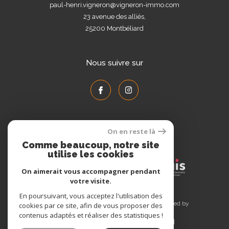
paul-henri.vigneron@vigneron-immo.com
23 avenue des alliés,
25200
Montbéliard
Nous suivre sur
On en reste là
Adhérents
Comme beaucoup, notre site
utilise les cookies
On aimerait vous accompagner pendant
votre visite.
En poursuivant, vous acceptez l'utilisation des
© 2026 | Tous droits réservés | Traduction powered by
cookies par ce site, afin de vous proposer des
Google |
contenus adaptés et réaliser des statistiques !
Plan du site
Mentions légales
Admin