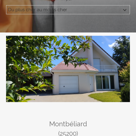
Du plus cher au moins cher
Budget
Pièces
1
2
3
4
5
Ville
Montbéliard
Surface
(25200)