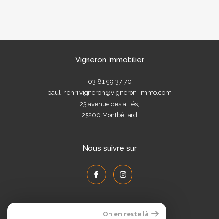
Vigneron Immobilier
03 81 99 37 70
paul-henri.vigneron@vigneron-immo.com
23 avenue des alliés,
25200
Montbéliard
Nous suivre sur
On en reste là