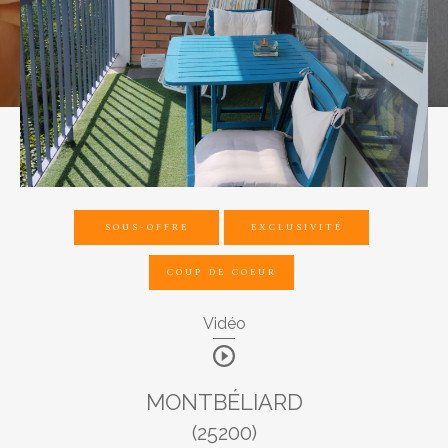
Budget
Pièces
1
2
3
4
5
SOUS-OFFRE
EXCLUSIVITÉ
COUP DE COEUR
Ville
Vidéo
MONTBÉLIARD
Surface
(25200)