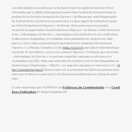
Les informations recueillies sur ce formulaire sont enregistrées dans un fichier
informatisé par La Boite Immo agissant comme Sous-traitant du traitement pour la
gestion de la clientèle/prospects de l'Agence / du Réseau qui reste Responsable
du Traitement de vos Données personnelles. La base légale du traitement repose
sur l'intérêt légitime de l'Agence / du Réseau. Elles sont conservées jusqu'à
demande de suppression et sont destinées à l'Agence / au Réseau. Conformément à
la loi « informatique et libertés », vous disposez des droits d’accès, de rectification,
d’effacement, d’opposition, de limitation et de portabilité de vos données. Vous
pouvez retirer votre consentement à tout moment en contactant directement
l’Agence / Le Réseau. Consultez le site
https://cnil.fr/fr
pour plus d’informations sur
vos droits. Si vous estimez, après avoir contacté l'Agence / le Réseau, que vos droits
« Informatique et Libertés » ne sont pas respectés, vous pouvez adresser une
réclamation à la CNIL. Nous vous informons de l’existence de la liste d'opposition au
démarchage téléphonique « Bloctel », sur laquelle vous pouvez vous inscrire ici :
ht
tps://www.bloctel.gouv.fr
. Dans le cadre de la protection des Données personnelles,
nous vous invitons à ne pas inscrire de Données sensibles dans le champ de saisie
libre.
Ce site est protégé par reCAPTCHA, les
Politiques de Confidentialité
et es
Condi
tions d'utilisation
de Google s'appliquent.