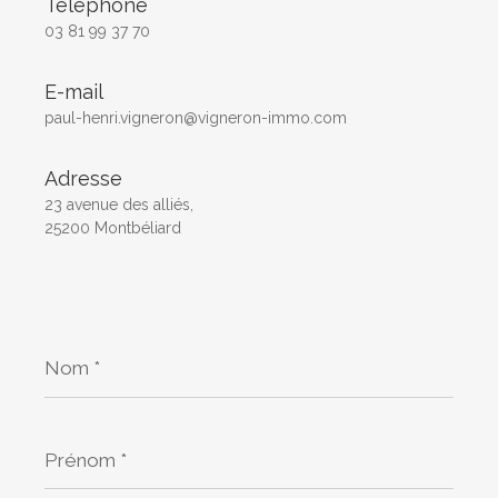
Téléphone
03 81 99 37 70
E-mail
paul-henri.vigneron@vigneron-immo.com
Adresse
23 avenue des alliés,
25200 Montbéliard
Nom
*
Prénom
*