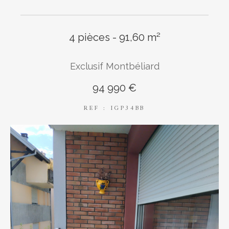
4 pièces - 91,60 m²
AFFINER LES CRITÈRES
Exclusif Montbéliard
94 990 €
Parking
Terrasse
Piscine
REF : IGP34BB
FILTRER PAR
Coups de coeur
Exclusivités
Nouveautés