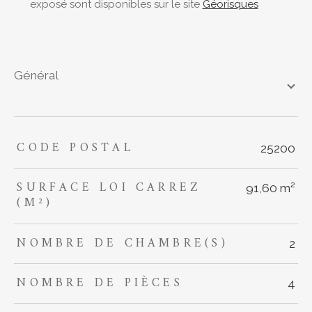
exposé sont disponibles sur le site
Géorisques
général
CODE POSTAL
TRAD_ZEPHYR_Caracteristique
TRAD_ZEPHYR_Valeurs
25200
SURFACE LOI CARREZ
91,60 m²
(M²)
NOMBRE DE CHAMBRE(S)
2
NOMBRE DE PIÈCES
4