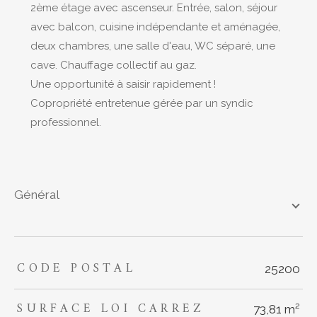
2ème étage avec ascenseur. Entrée, salon, séjour
avec balcon, cuisine indépendante et aménagée,
deux chambres, une salle d'eau, WC séparé, une
cave. Chauffage collectif au gaz.
Une opportunité à saisir rapidement !
Copropriété entretenue gérée par un syndic
professionnel.
général
CODE POSTAL
TRAD_ZEPHYR_Caracteristique
TRAD_ZEPHYR_Valeurs
25200
SURFACE LOI CARREZ
73,81 m²