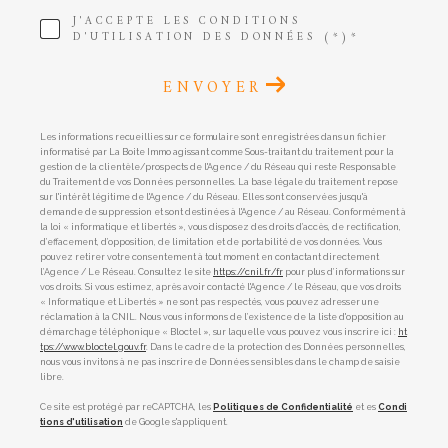
J'ACCEPTE LES CONDITIONS
D'UTILISATION DES DONNÉES (*)*
ENVOYER
Les informations recueillies sur ce formulaire sont enregistrées dans un fichier
informatisé par La Boite Immo agissant comme Sous-traitant du traitement pour la
gestion de la clientèle/prospects de l'Agence / du Réseau qui reste Responsable
du Traitement de vos Données personnelles. La base légale du traitement repose
sur l'intérêt légitime de l'Agence / du Réseau. Elles sont conservées jusqu'à
demande de suppression et sont destinées à l'Agence / au Réseau. Conformément à
la loi « informatique et libertés », vous disposez des droits d’accès, de rectification,
d’effacement, d’opposition, de limitation et de portabilité de vos données. Vous
pouvez retirer votre consentement à tout moment en contactant directement
l’Agence / Le Réseau. Consultez le site
https://cnil.fr/fr
pour plus d’informations sur
vos droits. Si vous estimez, après avoir contacté l'Agence / le Réseau, que vos droits
« Informatique et Libertés » ne sont pas respectés, vous pouvez adresser une
réclamation à la CNIL. Nous vous informons de l’existence de la liste d'opposition au
démarchage téléphonique « Bloctel », sur laquelle vous pouvez vous inscrire ici :
ht
tps://www.bloctel.gouv.fr
. Dans le cadre de la protection des Données personnelles,
nous vous invitons à ne pas inscrire de Données sensibles dans le champ de saisie
libre.
Ce site est protégé par reCAPTCHA, les
Politiques de Confidentialité
et es
Condi
tions d'utilisation
de Google s'appliquent.