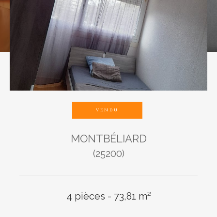
Budget
Pièces
1
2
3
4
5
VENDU
MONTBÉLIARD
Ville
(25200)
4 pièces - 73,81 m²
Surface