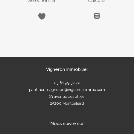
Sélectionner
Calculer
Vigneron Immobilier
03 81 99 37 70
paul-henri.vigneron@vigneron-immo.com
23 avenue des alliés,
25200
Montbéliard
Nous suivre sur