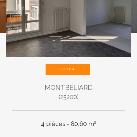
Budget
Pièces
1
2
3
4
5
VENDU
MONTBÉLIARD
Ville
(25200)
4 pièces - 80,60 m²
Surface