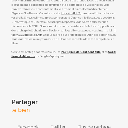
la loi « informatique et libertés », vous disposez des droits d’accès, de rectification,
d’effacement, d’opposition, de limitation et de portabilité de vos données. Vous
pouvez retirer votre consentement à tout moment en contactant directement
l’Agence / Le Réseau. Consultez le site
https://cnil.fr/fr
pour plus d’informations sur
vos droits. Si vous estimez, après avoir contacté l'Agence / le Réseau, que vos droits
« Informatique et Libertés » ne sont pas respectés, vous pouvez adresser une
réclamation à la CNIL. Nous vous informons de l’existence de la liste d'opposition au
démarchage téléphonique « Bloctel », sur laquelle vous pouvez vous inscrire ici :
ht
tps://www.bloctel.gouv.fr
. Dans le cadre de la protection des Données personnelles,
nous vous invitons à ne pas inscrire de Données sensibles dans le champ de saisie
libre.
Ce site est protégé par reCAPTCHA, les
Politiques de Confidentialité
et es
Condi
tions d'utilisation
de Google s'appliquent.
partager
le bien
Facebook
Twitter
Plus de partage