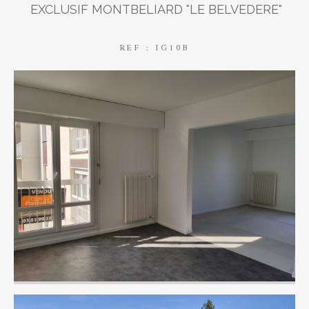
EXCLUSIF MONTBELIARD "LE BELVEDERE"
REF : IG10B
AFFINER LES CRITÈRES
Parking
Terrasse
Piscine
FILTRER PAR
Coups de coeur
Exclusivités
Nouveautés