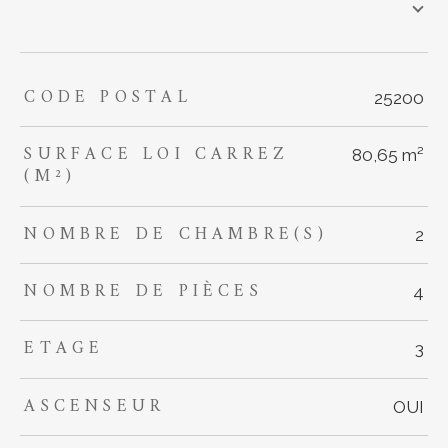
CODE POSTAL
TRAD_ZEPHYR_Caracteristique
TRAD_ZEPHYR_Valeurs
25200
SURFACE LOI CARREZ
80,65 m²
(M²)
NOMBRE DE CHAMBRE(S)
2
NOMBRE DE PIÈCES
4
ETAGE
3
ASCENSEUR
OUI