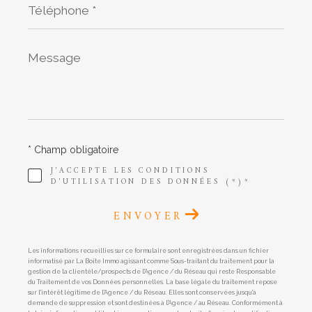
*
Message
*
* Champ obligatoire
J'ACCEPTE LES CONDITIONS
D'UTILISATION DES DONNÉES (*)*
ENVOYER
Les informations recueillies sur ce formulaire sont enregistrées dans un fichier
informatisé par La Boite Immo agissant comme Sous-traitant du traitement pour la
gestion de la clientèle/prospects de l'Agence / du Réseau qui reste Responsable
du Traitement de vos Données personnelles. La base légale du traitement repose
sur l'intérêt légitime de l'Agence / du Réseau. Elles sont conservées jusqu'à
demande de suppression et sont destinées à l'Agence / au Réseau. Conformément à