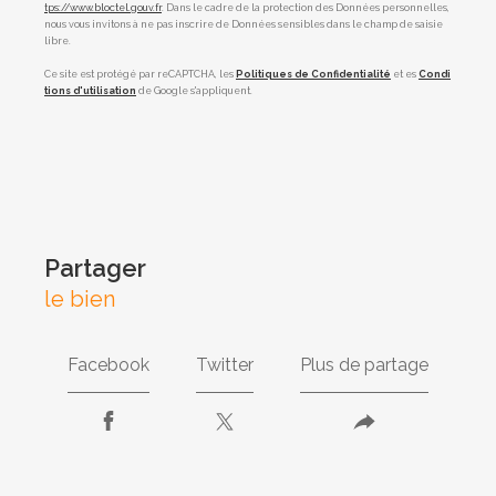
tps://www.bloctel.gouv.fr
. Dans le cadre de la protection des Données personnelles,
nous vous invitons à ne pas inscrire de Données sensibles dans le champ de saisie
libre.
Ce site est protégé par reCAPTCHA, les
Politiques de Confidentialité
et es
Condi
tions d'utilisation
de Google s'appliquent.
partager
le bien
Facebook
Twitter
Plus de partage