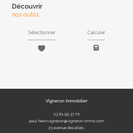
découvrir
nos outils
Sélectionner
Calculer
Vigneron Immobilier
03 81 99 37 70
paul-henri.vigneron@vigneron-immo.com
23 avenue des alliés,