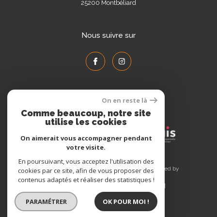
25200
Montbéliard
Nous suivre sur
On en reste là
Adhérents
Comme beaucoup, notre site
utilise les cookies
On aimerait vous accompagner pendant
votre visite.
En poursuivant, vous acceptez l'utilisation des
© 2026 | Tous droits réservés | Traduction powered by
cookies par ce site, afin de vous proposer des
Google |
contenus adaptés et réaliser des statistiques !
Plan du site
Mentions légales
Admin
Nos liens
Politique RGPD
Cookies
PARAMÉTRER
OK POUR MOI !