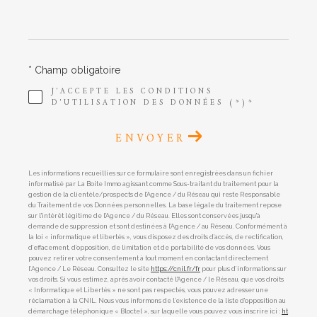
* Champ obligatoire
J'ACCEPTE LES CONDITIONS
D'UTILISATION DES DONNÉES (*)*
ENVOYER
Les informations recueillies sur ce formulaire sont enregistrées dans un fichier
informatisé par La Boite Immo agissant comme Sous-traitant du traitement pour la
gestion de la clientèle/prospects de l'Agence / du Réseau qui reste Responsable
du Traitement de vos Données personnelles. La base légale du traitement repose
sur l'intérêt légitime de l'Agence / du Réseau. Elles sont conservées jusqu'à
demande de suppression et sont destinées à l'Agence / au Réseau. Conformément à
la loi « informatique et libertés », vous disposez des droits d’accès, de rectification,
d’effacement, d’opposition, de limitation et de portabilité de vos données. Vous
pouvez retirer votre consentement à tout moment en contactant directement
l’Agence / Le Réseau. Consultez le site
https://cnil.fr/fr
pour plus d’informations sur
vos droits. Si vous estimez, après avoir contacté l'Agence / le Réseau, que vos droits
« Informatique et Libertés » ne sont pas respectés, vous pouvez adresser une
réclamation à la CNIL. Nous vous informons de l’existence de la liste d'opposition au
démarchage téléphonique « Bloctel », sur laquelle vous pouvez vous inscrire ici :
ht