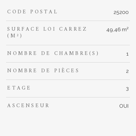
CODE POSTAL
TRAD_ZEPHYR_Caracteristique
TRAD_ZEPHYR_Valeurs
25200
SURFACE LOI CARREZ
49,46 m²
(M²)
NOMBRE DE CHAMBRE(S)
1
NOMBRE DE PIÈCES
2
ETAGE
3
ASCENSEUR
OUI