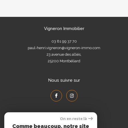
Vigneron Immobilier
03 81 99 37 70
paul-henri.vigneron@vigneron-immo.com
23 avenue des alliés,
25200
Montbéliard
Nous suivre sur
On en reste là
Adhérents
Comme beaucoup, notre site