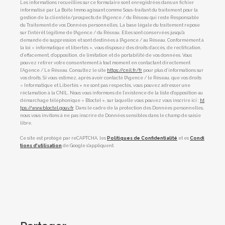
Les informations recueillies sur ce formulaire sont enregistrées dans un fichier
informatisé par La Boite Immo agissant comme Sous-traitant du traitement pour la
gestion de la clientèle/prospects de l'Agence / du Réseau qui reste Responsable
du Traitement de vos Données personnelles. La base légale du traitement repose
sur l'intérêt légitime de l'Agence / du Réseau. Elles sont conservées jusqu'à
demande de suppression et sont destinées à l'Agence / au Réseau. Conformément à
la loi « informatique et libertés », vous disposez des droits d’accès, de rectification,
d’effacement, d’opposition, de limitation et de portabilité de vos données. Vous
pouvez retirer votre consentement à tout moment en contactant directement
l’Agence / Le Réseau. Consultez le site
https://cnil.fr/fr
pour plus d’informations sur
vos droits. Si vous estimez, après avoir contacté l'Agence / le Réseau, que vos droits
« Informatique et Libertés » ne sont pas respectés, vous pouvez adresser une
réclamation à la CNIL. Nous vous informons de l’existence de la liste d'opposition au
démarchage téléphonique « Bloctel », sur laquelle vous pouvez vous inscrire ici :
ht
tps://www.bloctel.gouv.fr
. Dans le cadre de la protection des Données personnelles,
nous vous invitons à ne pas inscrire de Données sensibles dans le champ de saisie
libre.
Ce site est protégé par reCAPTCHA, les
Politiques de Confidentialité
et es
Condi
tions d'utilisation
de Google s'appliquent.