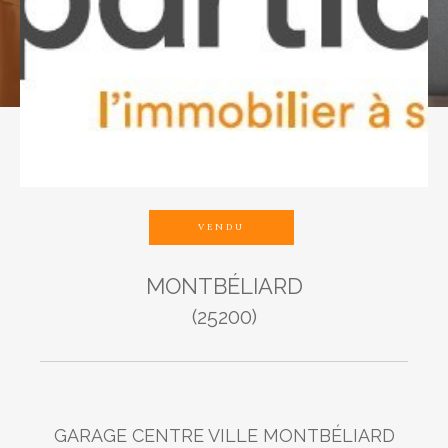
Budget
Pièces
1
2
3
4
5
VENDU
MONTBÉLIARD
Ville
(25200)
Surface
GARAGE CENTRE VILLE MONTBÉLIARD