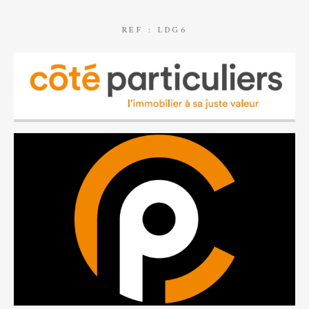
REF : LDG6
AFFINER LES CRITÈRES
Parking
Terrasse
Piscine
FILTRER PAR
Coups de coeur
Exclusivités
Nouveautés