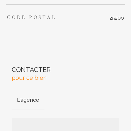
CODE POSTAL
TRAD_ZEPHYR_Caracteristique
TRAD_ZEPHYR_Valeurs
25200
CONTACTER
pour ce bien
L'agence