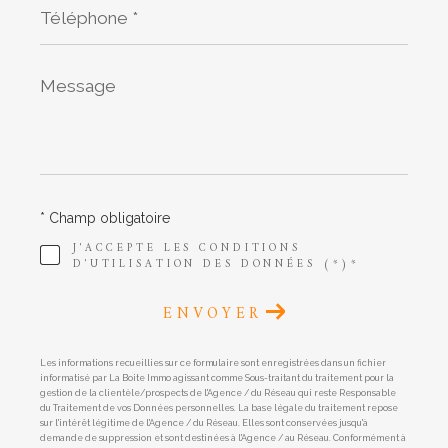
*
Message
*
* Champ obligatoire
J'ACCEPTE LES CONDITIONS
D'UTILISATION DES DONNÉES (*)*
ENVOYER
Les informations recueillies sur ce formulaire sont enregistrées dans un fichier
informatisé par La Boite Immo agissant comme Sous-traitant du traitement pour la
gestion de la clientèle/prospects de l'Agence / du Réseau qui reste Responsable
du Traitement de vos Données personnelles. La base légale du traitement repose
sur l'intérêt légitime de l'Agence / du Réseau. Elles sont conservées jusqu'à
demande de suppression et sont destinées à l'Agence / au Réseau. Conformément à