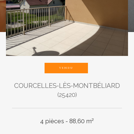
Budget
Pièces
1
2
3
4
5
VENDU
COURCELLES-LÈS-MONTBÉLIARD
Ville
(25420)
4 pièces - 88,60 m²
Surface