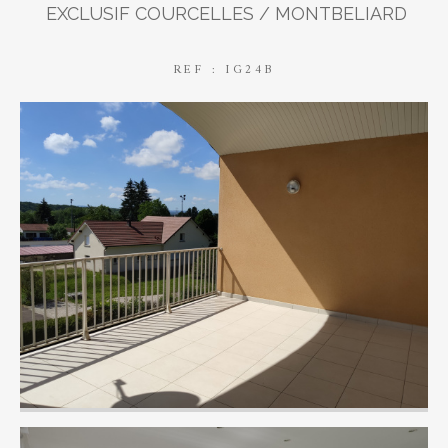
EXCLUSIF COURCELLES / MONTBELIARD
REF : IG24B
AFFINER LES CRITÈRES
Parking
Terrasse
Piscine
FILTRER PAR
Coups de coeur
Exclusivités
Nouveautés