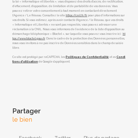
la loi « informatique et libertés », vous disposez des droits d’accès, de rectification,
d’effacement, d’opposition, de limitation et de portabilité de vos données. Vous
pouvez retirer votre consentement à tout moment en contactant directement
l’Agence / Le Réseau. Consultez le site
https://cnil.fr/fr
pour plus d’informations sur
vos droits. Si vous estimez, après avoir contacté l'Agence / le Réseau, que vos droits
« Informatique et Libertés » ne sont pas respectés, vous pouvez adresser une
réclamation à la CNIL. Nous vous informons de l’existence de la liste d'opposition au
démarchage téléphonique « Bloctel », sur laquelle vous pouvez vous inscrire ici :
ht
tps://www.bloctel.gouv.fr
. Dans le cadre de la protection des Données personnelles,
nous vous invitons à ne pas inscrire de Données sensibles dans le champ de saisie
libre.
Ce site est protégé par reCAPTCHA, les
Politiques de Confidentialité
et es
Condi
tions d'utilisation
de Google s'appliquent.
partager
le bien