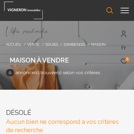
V
o
r
e
r
e
c
e
c
e
ACCUEIL
VENTE
DOUBS
DAMBENOIS
MAISON
Fr
Effectuer une recherche
et trouver le bien qui correspond à vos
MAISON À VENDRE
0
critères
0
annonce(s) trouvée(s) selon vos critères
Type d'offre
Acheter
DÉSOLÉ
Type de bien
Aucun bien ne correspond à vos critères
Type de bien
de recherche