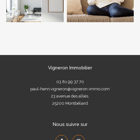
AFFINER LES CRITÈRES
Parking
Terrasse
Piscine
Vigneron Immobilier
FILTRER PAR
03 81 99 37 70
paul-henri.vigneron@vigneron-immo.com
23 avenue des alliés,
25200
Montbéliard
Coups de coeur
Exclusivités
Nouveautés
Nous suivre sur