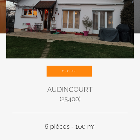
Budget
Pièces
1
2
3
4
5
VENDU
AUDINCOURT
Ville
(25400)
6 pièces - 100 m²
Surface