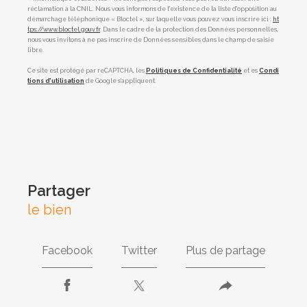
réclamation à la CNIL. Nous vous informons de l’existence de la liste d'opposition au
démarchage téléphonique « Bloctel », sur laquelle vous pouvez vous inscrire ici :
ht
tps://www.bloctel.gouv.fr
. Dans le cadre de la protection des Données personnelles,
nous vous invitons à ne pas inscrire de Données sensibles dans le champ de saisie
libre.
Ce site est protégé par reCAPTCHA, les
Politiques de Confidentialité
et es
Condi
tions d'utilisation
de Google s'appliquent.
partager
le bien
Facebook
Twitter
Plus de partage