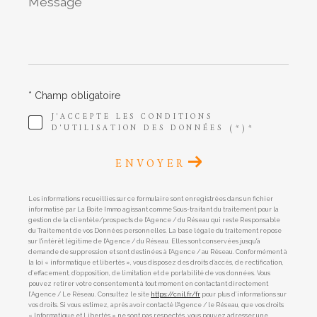
*
* Champ obligatoire
J'ACCEPTE LES CONDITIONS
D'UTILISATION DES DONNÉES (*)*
ENVOYER
Les informations recueillies sur ce formulaire sont enregistrées dans un fichier
informatisé par La Boite Immo agissant comme Sous-traitant du traitement pour la
gestion de la clientèle/prospects de l'Agence / du Réseau qui reste Responsable
du Traitement de vos Données personnelles. La base légale du traitement repose
sur l'intérêt légitime de l'Agence / du Réseau. Elles sont conservées jusqu'à
demande de suppression et sont destinées à l'Agence / au Réseau. Conformément à
la loi « informatique et libertés », vous disposez des droits d’accès, de rectification,
d’effacement, d’opposition, de limitation et de portabilité de vos données. Vous
pouvez retirer votre consentement à tout moment en contactant directement
l’Agence / Le Réseau. Consultez le site
https://cnil.fr/fr
pour plus d’informations sur
vos droits. Si vous estimez, après avoir contacté l'Agence / le Réseau, que vos droits
« Informatique et Libertés » ne sont pas respectés, vous pouvez adresser une