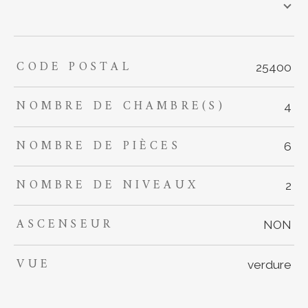
CODE POSTAL
TRAD_ZEPHYR_Caracteristique
TRAD_ZEPHYR_Valeurs
25400
NOMBRE DE CHAMBRE(S)
4
NOMBRE DE PIÈCES
6
NOMBRE DE NIVEAUX
2
ASCENSEUR
NON
VUE
verdure