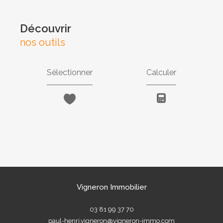
découvrir
nos outils
Sélectionner
Calculer
Vigneron Immobilier
03 81 99 37 70
paul-henri.vigneron@vigneron-immo.com