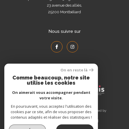
23 avenue des alliés,
25200
Montbéliard
Nous suivre sur
On en reste là
Adhérents
Comme beaucoup, notre site
utilise les cookies
On aimerait vous accompagner pendant
votre visite.
En poursuivant, vous acceptez l'utilisation des
© 2026 | Tous droits réservés | Traduction powered by
cookies par ce site, afin de vous proposer des
Google |
contenus adaptés et réaliser des statistiques !
Plan du site
Mentions légales
Admin
Nos liens
Politique RGPD
Cookies