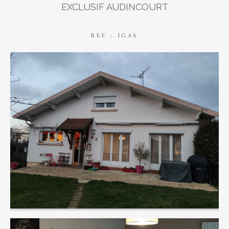
EXCLUSIF AUDINCOURT
REF : IG4A
AFFINER LES CRITÈRES
Parking
Terrasse
Piscine
FILTRER PAR
Coups de coeur
Exclusivités
Nouveautés