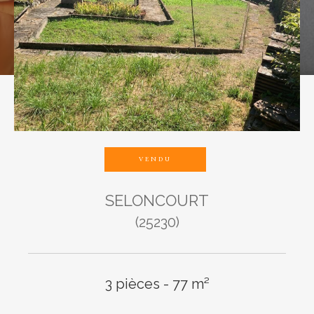
Budget
Pièces
1
2
3
4
5
VENDU
SELONCOURT
Ville
(25230)
3 pièces - 77 m²
Surface