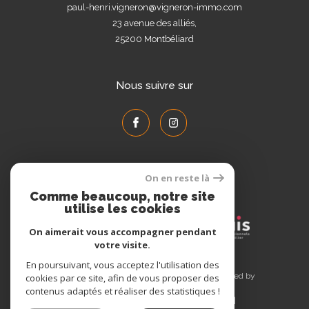
paul-henri.vigneron@vigneron-immo.com
23 avenue des alliés,
25200
Montbéliard
Nous suivre sur
On en reste là
Adhérents
Comme beaucoup, notre site
utilise les cookies
On aimerait vous accompagner pendant
votre visite.
En poursuivant, vous acceptez l'utilisation des
© 2026 | Tous droits réservés | Traduction powered by
cookies par ce site, afin de vous proposer des
Google |
contenus adaptés et réaliser des statistiques !
Plan du site
Mentions légales
Admin