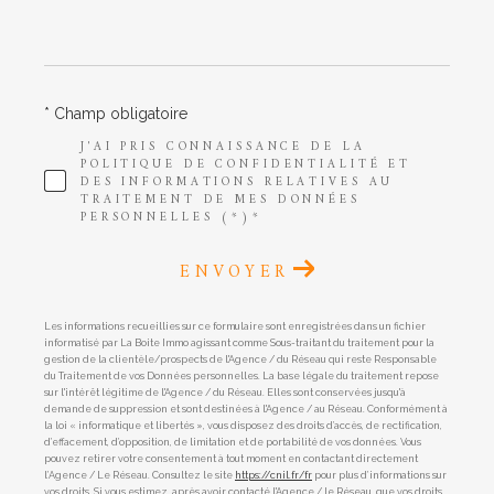
* Champ obligatoire
J'AI PRIS CONNAISSANCE DE LA
POLITIQUE DE CONFIDENTIALITÉ ET
DES INFORMATIONS RELATIVES AU
TRAITEMENT DE MES DONNÉES
PERSONNELLES (*)*
ENVOYER
Les informations recueillies sur ce formulaire sont enregistrées dans un fichier
informatisé par La Boite Immo agissant comme Sous-traitant du traitement pour la
gestion de la clientèle/prospects de l'Agence / du Réseau qui reste Responsable
du Traitement de vos Données personnelles. La base légale du traitement repose
sur l'intérêt légitime de l'Agence / du Réseau. Elles sont conservées jusqu'à
demande de suppression et sont destinées à l'Agence / au Réseau. Conformément à
la loi « informatique et libertés », vous disposez des droits d’accès, de rectification,
d’effacement, d’opposition, de limitation et de portabilité de vos données. Vous
pouvez retirer votre consentement à tout moment en contactant directement
l’Agence / Le Réseau. Consultez le site
https://cnil.fr/fr
pour plus d’informations sur
vos droits. Si vous estimez, après avoir contacté l'Agence / le Réseau, que vos droits