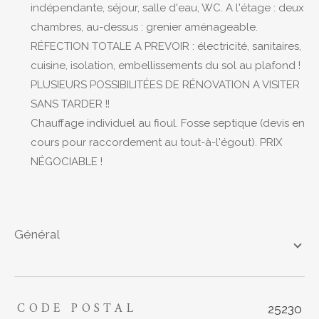
indépendante, séjour, salle d'eau, WC. A l'étage : deux
chambres, au-dessus : grenier aménageable.
RÉFECTION TOTALE A PREVOIR : électricité, sanitaires,
cuisine, isolation, embellissements du sol au plafond !
PLUSIEURS POSSIBILITÉES DE RÉNOVATION A VISITER
SANS TARDER !!
Chauffage individuel au fioul. Fosse septique (devis en
cours pour raccordement au tout-à-l'égout). PRIX
NÉGOCIABLE !
général
CODE POSTAL
TRAD_ZEPHYR_Caracteristique
TRAD_ZEPHYR_Valeurs
25230