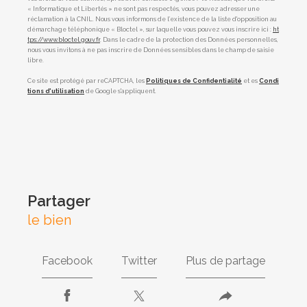
« Informatique et Libertés » ne sont pas respectés, vous pouvez adresser une
réclamation à la CNIL. Nous vous informons de l’existence de la liste d'opposition au
démarchage téléphonique « Bloctel », sur laquelle vous pouvez vous inscrire ici :
ht
tps://www.bloctel.gouv.fr
. Dans le cadre de la protection des Données personnelles,
nous vous invitons à ne pas inscrire de Données sensibles dans le champ de saisie
libre.
Ce site est protégé par reCAPTCHA, les
Politiques de Confidentialité
et es
Condi
tions d'utilisation
de Google s'appliquent.
partager
le bien
Facebook
Twitter
Plus de partage