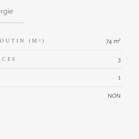
rgie
OUTIN (M²)
74 m²
ÈCES
3
1
NON