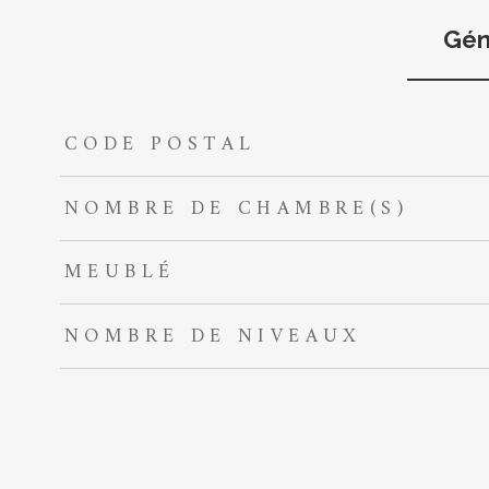
Gén
CODE POSTAL
TRAD_ZEPHYR_Caracteristique
TRAD_ZEPHYR_Valeur
NOMBRE DE CHAMBRE(S)
MEUBLÉ
NOMBRE DE NIVEAUX