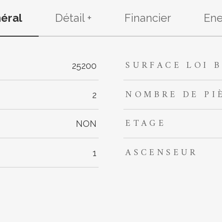
éral
Détail +
Financier
Ene
SURFACE LOI B
s
25200
NOMBRE DE PI
2
ETAGE
NON
ASCENSEUR
1