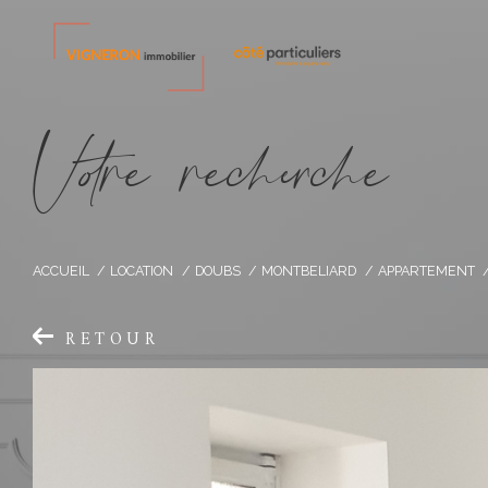
V
o
r
e
r
e
c
e
c
e
ACCUEIL
LOCATION
DOUBS
MONTBELIARD
APPARTEMENT
RETOUR