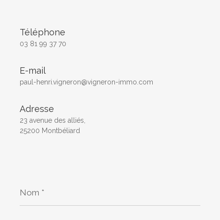
Téléphone
03 81 99 37 70
E-mail
paul-henri.vigneron@vigneron-immo.com
Adresse
23 avenue des alliés,
25200 Montbéliard
Nom
*