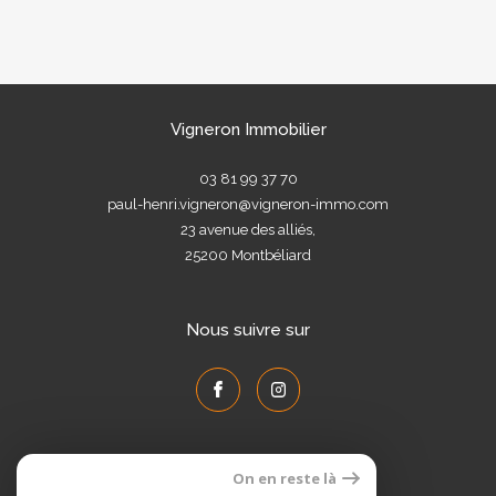
Vigneron Immobilier
03 81 99 37 70
paul-henri.vigneron@vigneron-immo.com
23 avenue des alliés,
25200
Montbéliard
Nous suivre sur
On en reste là
Adhérents