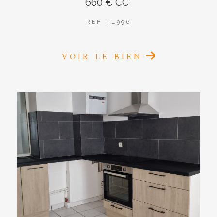
660 €
CC*
REF : L996
VOIR LE BIEN