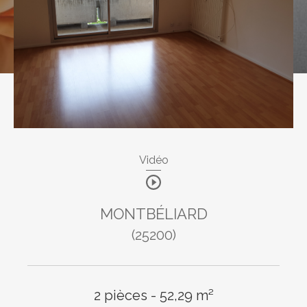
Budget
Pièces
1
2
3
4
5
Vidéo
Ville
MONTBÉLIARD
(25200)
Surface
2 pièces - 52,29 m²