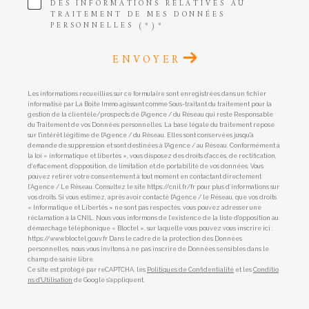
DES INFORMATIONS RELATIVES AU
TRAITEMENT DE MES DONNÉES
PERSONNELLES (*)*
ENVOYER
Les informations recueillies sur ce formulaire sont enregistrées dans un fichier
informatisé par La Boite Immo agissant comme Sous-traitant du traitement pour la
gestion de la clientèle/prospects de l'Agence / du Réseau qui reste Responsable
du Traitement de vos Données personnelles. La base légale du traitement repose
sur l'intérêt légitime de l'Agence / du Réseau. Elles sont conservées jusqu'à
demande de suppression et sont destinées à l'Agence / au Réseau. Conformément à
la loi « informatique et libertés », vous disposez des droits d’accès, de rectification,
d’effacement, d’opposition, de limitation et de portabilité de vos données. Vous
pouvez retirer votre consentement à tout moment en contactant directement
l’Agence / Le Réseau. Consultez le site https://cnil.fr/fr pour plus d’informations sur
vos droits. Si vous estimez, après avoir contacté l'Agence / le Réseau, que vos droits
« Informatique et Libertés » ne sont pas respectés, vous pouvez adresser une
réclamation à la CNIL. Nous vous informons de l’existence de la liste d'opposition au
démarchage téléphonique « Bloctel », sur laquelle vous pouvez vous inscrire ici :
https://www.bloctel.gouv.fr Dans le cadre de la protection des Données
personnelles, nous vous invitons à ne pas inscrire de Données sensibles dans le
champ de saisie libre.
Ce site est protégé par reCAPTCHA, les
Politiques de Confidentialité
et les
Conditio
ns d'Utilisation
de Google s'appliquent.