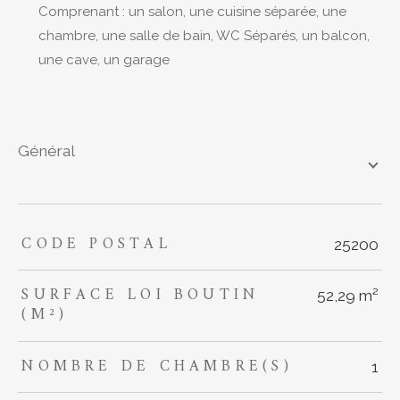
Comprenant : un salon, une cuisine séparée, une
chambre, une salle de bain, WC Séparés, un balcon,
une cave, un garage
général
CODE POSTAL
TRAD_ZEPHYR_Caracteristique
TRAD_ZEPHYR_Valeurs
25200
SURFACE LOI BOUTIN
52,29 m²
(M²)
NOMBRE DE CHAMBRE(S)
1